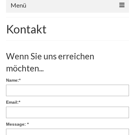
Menü
Über uns
Kontakt
Vereinsleben
Vorstand
Wenn Sie uns erreichen
Termine
möchten...
Kontakt
Name:
*
Impressum/Datenschutz
Cookie-Richtlinie (EU)
Email:
*
Message:
*