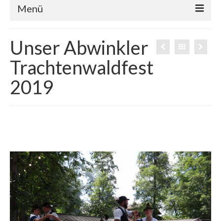
Menü
Über uns
Unser Abwinkler
Vereinsleben
Trachtenwaldfest
Vorstand
2019
Termine
Kontakt
Impressum/Datenschutz
Cookie-Richtlinie (EU)