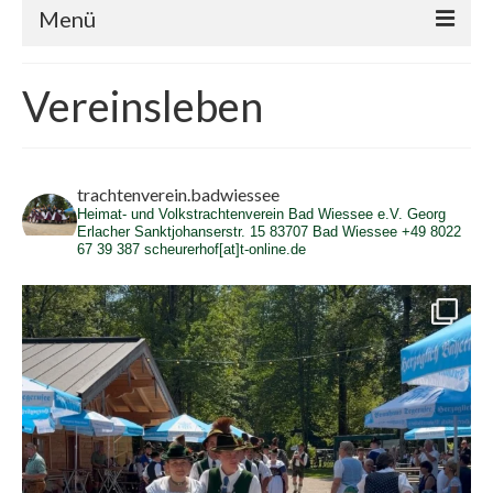
Menü
Über uns
Vereinsleben
Vereinsleben
Vorstand
trachtenverein.badwiessee
Termine
Heimat- und Volkstrachtenverein Bad Wiessee e.V.
Georg
Erlacher
Sanktjohanserstr. 15
83707 Bad Wiessee
+49 8022
67 39 387
scheurerhof[at]t-online.de
Kontakt
Impressum/Datenschutz
Cookie-Richtlinie (EU)